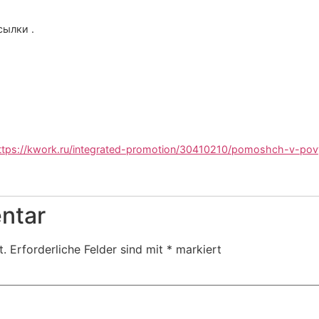
сылки .
ttps://kwork.ru/integrated-promotion/30410210/pomoshch-v-povy
ntar
t.
Erforderliche Felder sind mit
*
markiert