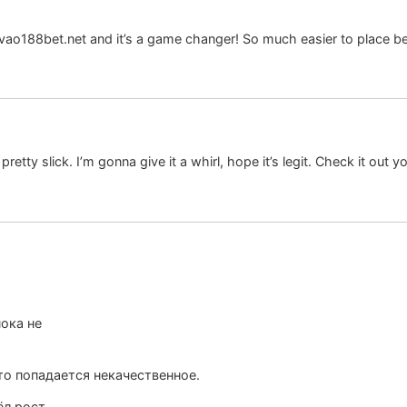
ao188bet.net and it’s a game changer! So much easier to place be
etty slick. I’m gonna give it a whirl, hope it’s legit. Check it out y
ока не
.
то попадается некачественное.
л рост.