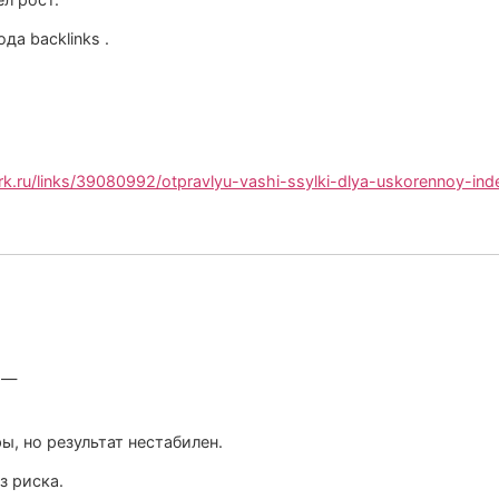
да backlinks .
rk.ru/links/39080992/otpravlyu-vashi-ssylki-dlya-uskorennoy-ind
 —
ы, но результат нестабилен.
з риска.