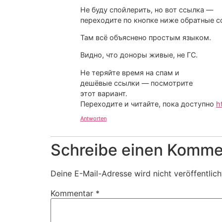
Не буду спойлерить, но вот ссылка —
переходите по кнопке ниже обратные с
Там всё объяснено простым языком.
Видно, что доноры живые, не ГС.
Не теряйте время на спам и
дешёвые ссылки — посмотрите
этот вариант.
Переходите и читайте, пока доступно
h
Antworten
Schreibe einen Komme
Deine E-Mail-Adresse wird nicht veröffentlich
Kommentar
*