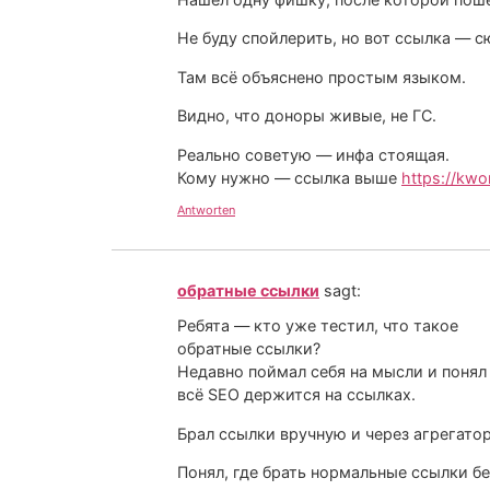
Не буду спойлерить, но вот ссылка — сю
Там всё объяснено простым языком.
Видно, что доноры живые, не ГС.
Реально советую — инфа стоящая.
Кому нужно — ссылка выше
https://kwo
Antworten
обратные ссылки
sagt:
Ребята — кто уже тестил, что такое
обратные ссылки?
Недавно поймал себя на мысли и понял
всё SEO держится на ссылках.
Брал ссылки вручную и через агрегатор
Понял, где брать нормальные ссылки бе