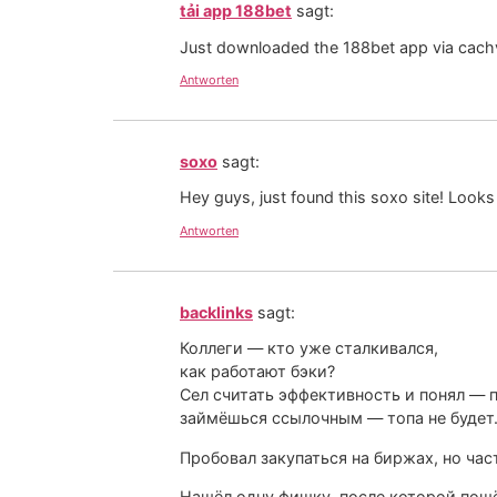
tải app 188bet
sagt:
Just downloaded the 188bet app via cachv
Antworten
soxo
sagt:
Hey guys, just found this soxo site! Looks pr
Antworten
backlinks
sagt:
Коллеги — кто уже сталкивался,
как работают бэки?
Сел считать эффективность и понял — п
займёшься ссылочным — топа не будет
Пробовал закупаться на биржах, но час
Нашёл одну фишку, после которой пошё