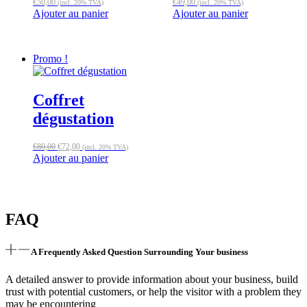
€
50,00
€
49,00
(incl. 20% TVA)
(incl. 20% TVA)
Ajouter au panier
Ajouter au panier
Promo !
Coffret
dégustation
Le
Le
€
80,00
€
72,00
(incl. 20% TVA)
prix
prix
Ajouter au panier
initial
actuel
était :
est :
€80,00.
€72,00.
FAQ
A Frequently Asked Question Surrounding Your business
A detailed answer to provide information about your business, build
trust with potential customers, or help the visitor with a problem they
may be encountering