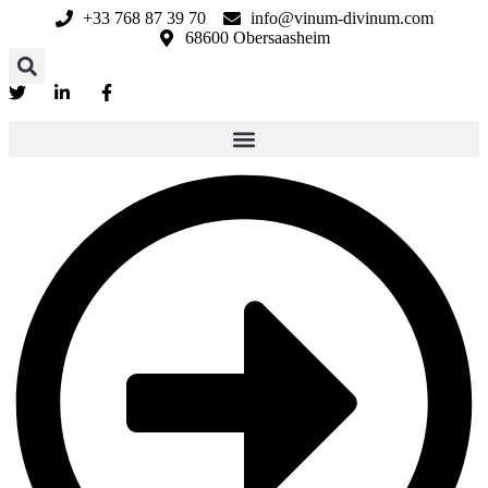
Aller
+33 768 87 39 70
info@vinum-divinum.com
au
68600 Obersaasheim
contenu