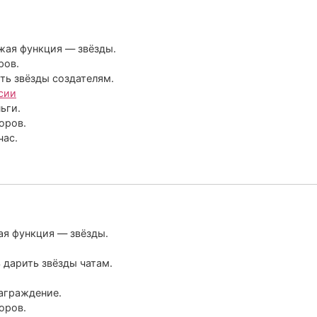
жая функция — звёзды.
ров.
ть звёзды создателям.
сии
ьги.
оров.
час.
ая функция — звёзды.
дарить звёзды чатам.
аграждение.
оров.