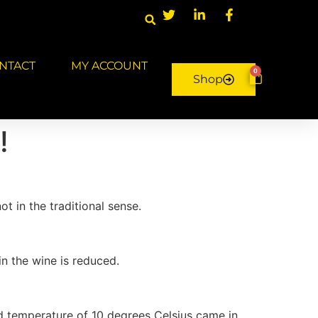
NTACT
MY ACCOUNT
0
Shop
!
ot in the traditional sense.
in the wine is reduced.
ed temperature of 10 degrees Celsius came in