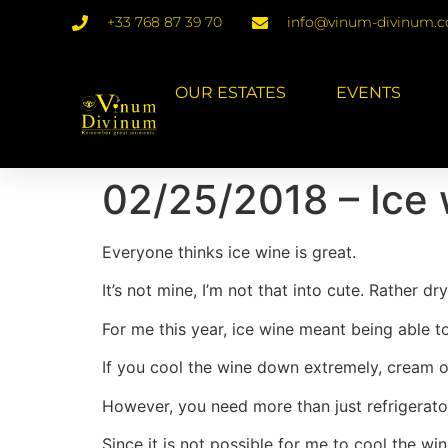
+33 768 87 39 70
info@vinum-divinum.
OUR ESTATES
EVENTS
02/25/2018 – Ice w
Everyone thinks ice wine is great.
It’s not mine, I’m not that into cute. Rather d
For me this year, ice wine meant being able t
If you cool the wine down extremely, cream of 
However, you need more than just refrigerator
Since it is not possible for me to cool the 