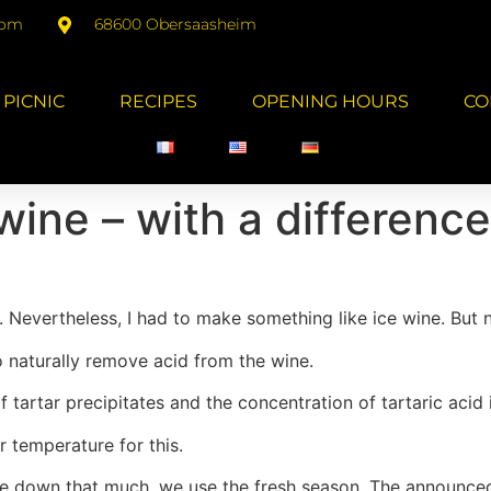
com
68600 Obersaasheim
PICNIC
RECIPES
OPENING HOURS
CO
ine – with a difference
ry. Nevertheless, I had to make something like ice wine. But n
o naturally remove acid from the wine.
tartar precipitates and the concentration of tartaric acid 
 temperature for this.
wine down that much, we use the fresh season. The announc