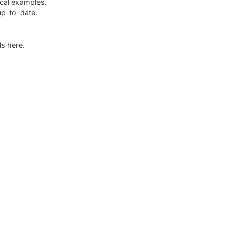
ical examples.
up-to-date.
s here.