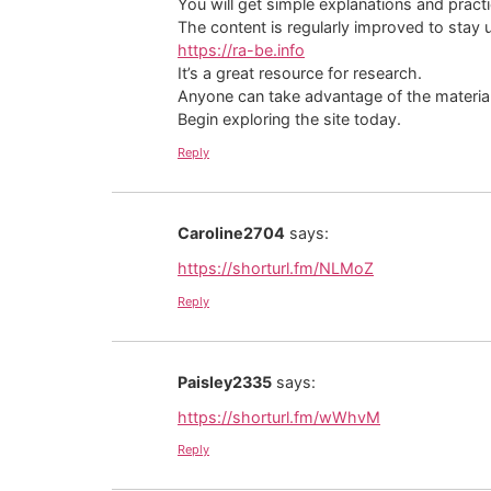
You will get simple explanations and pract
The content is regularly improved to stay 
https://ra-be.info
It’s a great resource for research.
Anyone can take advantage of the material
Begin exploring the site today.
Reply
Caroline2704
says:
https://shorturl.fm/NLMoZ
Reply
Paisley2335
says:
https://shorturl.fm/wWhvM
Reply