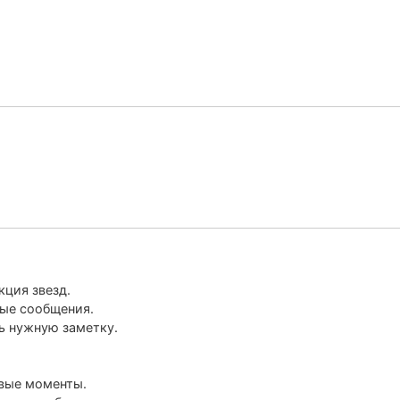
кция звезд.
ные сообщения.
ь нужную заметку.
евые моменты.