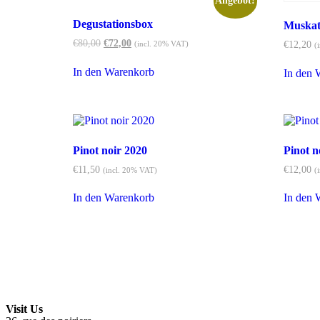
Angebot!
Degustationsbox
Muskate
€
80,00
€
72,00
(incl. 20% VAT)
€
12,20
(
In den Warenkorb
In den 
Pinot noir 2020
Pinot n
€
11,50
€
12,00
(incl. 20% VAT)
(
In den Warenkorb
In den 
Visit Us